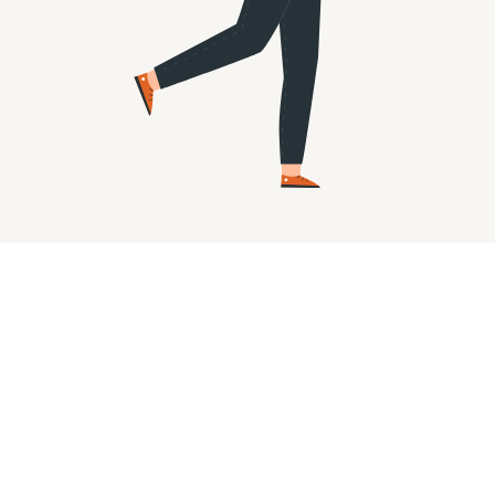
Sverok Admin AB bedriver drift, support och
utveckling av IT‑system för organisationer.
Bolaget ägs i sin helhet av