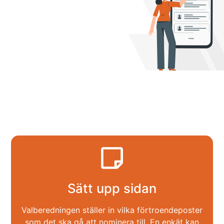
Sätt upp sidan
Valberedningen ställer in vilka förtroendeposter
som det ska gå att nominera till. En enkät kan